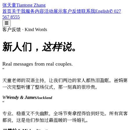
张天童
Tiantong Zhang
首页
关于我
服务内容
活动展示
客户反馈
联系我
English
✆
027
567 8555
☰
客户反馈 · Kind Words
新人们，
这样说
。
Real messages from real couples.
“
天童老师的双语主持，让我们两边的家人都热泪盈眶。爸妈第
一次完整听懂了整场仪式，那一刻真的很珍贵。
W
Wendy & James
Auckland
“
专业、稳重又不失幽默，全场节奏拿捏得恰到好处。所有宾客
都说，这是他们参加过最温暖的一场婚礼。